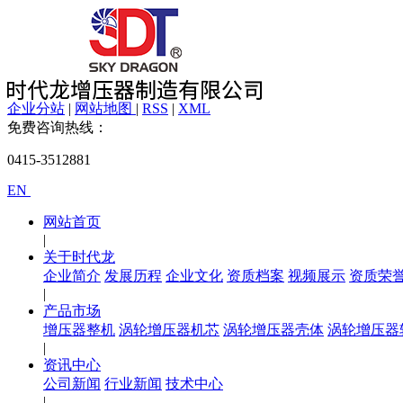
企业分站
|
网站地图
|
RSS
|
XML
免费咨询热线：
0415-3512881
EN
网站首页
|
关于时代龙
企业简介
发展历程
企业文化
资质档案
视频展示
资质荣
|
产品市场
增压器整机
涡轮增压器机芯
涡轮增压器壳体
涡轮增压器
|
资讯中心
公司新闻
行业新闻
技术中心
|