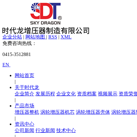
企业分站
|
网站地图
|
RSS
|
XML
免费咨询热线：
0415-3512881
EN
网站首页
|
关于时代龙
企业简介
发展历程
企业文化
资质档案
视频展示
资质荣
|
产品市场
增压器整机
涡轮增压器机芯
涡轮增压器壳体
涡轮增压器
|
资讯中心
公司新闻
行业新闻
技术中心
|