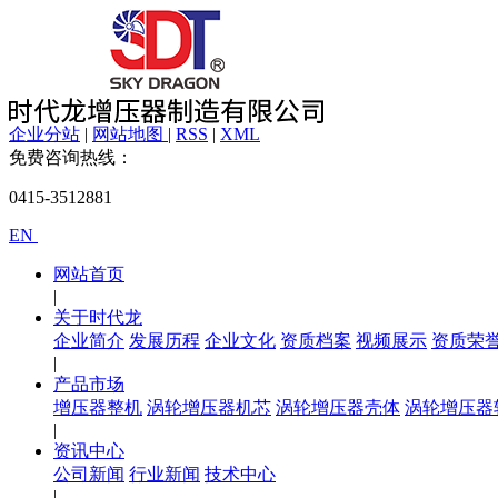
企业分站
|
网站地图
|
RSS
|
XML
免费咨询热线：
0415-3512881
EN
网站首页
|
关于时代龙
企业简介
发展历程
企业文化
资质档案
视频展示
资质荣
|
产品市场
增压器整机
涡轮增压器机芯
涡轮增压器壳体
涡轮增压器
|
资讯中心
公司新闻
行业新闻
技术中心
|