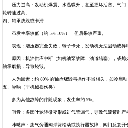
压力过高：发动机爆震、水温骤升，甚至损坏活塞、气门
轮转速过高。
四、轴承烧毁或卡滞
虽发生率较低（约 5%-10%），但后果较严重。
表现：增压器完全失效，转子卡死，发动机无法启动或异
原因：机油供应中断（如机油泵故障、油道堵塞），或熄
轴承磨损，导致烧毁。
人为因素：约 80% 的轴承烧毁与操作不当相关，如冷启
五、异响（非机械损伤类）
多为其他故障的伴随现象，发生率约 5%。
哨音：多因叶轮轻微变形或进气管漏气，导致气流紊乱产
咔哒声：废气旁通阀弹簧松动或执行器故障，阀门反复开