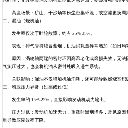
轮叶轮，尤其在柴油发动机长期低速怠速后，积碳堆积问题更
高发场景：矿山、干沙场等粉尘密集环境，或空滤更换周
二、漏油（烧机油）
发生率仅次于叶轮故障，约占 25%-35%。
表现：排气管持续冒蓝烟，机油消耗量异常增加（如日均耗
原因：涡轮轴两端的密封环因高温老化或磨损失效，无法阻
气负压过大，也会将机油从密封处吸入进气系统。
关联影响：漏油不仅增加机油消耗，还可能导致燃烧室积
三、增压压力异常（过高或过低）
发生率约 15%-25%，直接影响发动机动力输出。
压力过低：发动机加速无力，重载时黑烟增多，常见原因
重导致压缩效率下降。